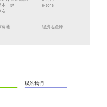
樂本．健
e-zone
悅友
環富通
經濟地產庫
聯絡我們